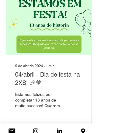
9 de abr. de 2024
∙
1
min
04/abril - Dia de festa na
2XS! 🎉💚
Estamos felizes por
completar 13 anos de
muito sucesso! Queremos
agradecer a todos os
clientes, candidatos e
colaboradores que...