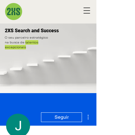
2XS Search and Success
O seu parceiro estratégico
na busca de
talentos
excepcionais
Mais ações
Seguir