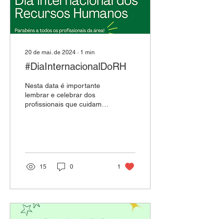
20 de mai. de 2024
∙
1
min
#DiaInternacionalDoRH
Nesta data é importante
lembrar e celebrar dos
profissionais que cuidam e
impulsionam o coração
das empresas: as
pessoas. 🤝💚✨
Parabéns...
15
0
1